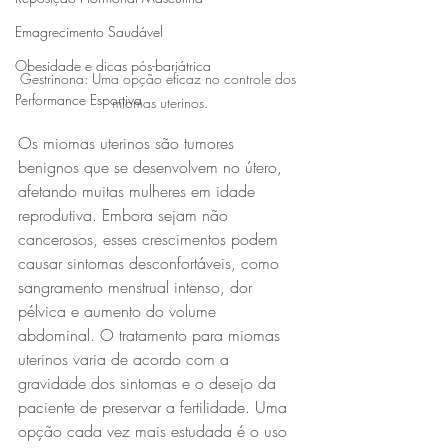
Emagrecimento Saudável
Obesidade e dicas pós-bariátrica
Gestrinona: Uma opção eficaz no controle dos 
Performance Esportiva
miomas uterinos.
Os miomas uterinos são tumores 
benignos que se desenvolvem no útero, 
afetando muitas mulheres em idade 
reprodutiva. Embora sejam não 
cancerosos, esses crescimentos podem 
causar sintomas desconfortáveis, como 
sangramento menstrual intenso, dor 
pélvica e aumento do volume 
abdominal. O tratamento para miomas 
uterinos varia de acordo com a 
gravidade dos sintomas e o desejo da 
paciente de preservar a fertilidade. Uma 
opção cada vez mais estudada é o uso 