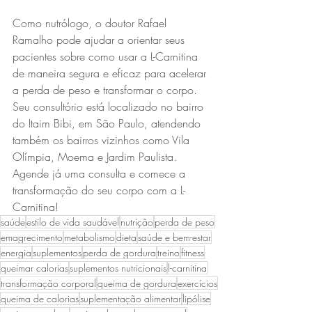
Como nutrólogo, o doutor Rafael 
Ramalho pode ajudar a orientar seus 
pacientes sobre como usar a L-Carnitina 
de maneira segura e eficaz para acelerar 
a perda de peso e transformar o corpo. 
Seu consultório está localizado no bairro 
do Itaim Bibi, em São Paulo, atendendo 
também os bairros vizinhos como Vila 
Olímpia, Moema e Jardim Paulista. 
Agende já uma consulta e comece a 
transformação do seu corpo com a L-
Carnitina!
saúde
estilo de vida saudável
nutrição
perda de peso
emagrecimento
metabolismo
dieta
saúde e bem-estar
energia
suplementos
perda de gordura
treino
fitness
queimar calorias
suplementos nutricionais
l-carnitina
transformação corporal
queima de gordura
exercícios
queima de calorias
suplementação alimentar
lipólise