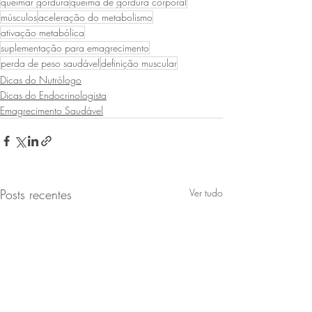
queimar gordura
queima de gordura corporal
músculos
aceleração do metabolismo
ativação metabólica
suplementação para emagrecimento
perda de peso saudável
definição muscular
Dicas do Nutrólogo
Dicas do Endocrinologista
Emagrecimento Saudável
Posts recentes
Ver tudo