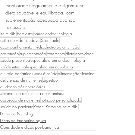
monitorados regularmente e sigam uma 
dieta saudável e equilibrada, com 
suplementação adequada quando 
necessário.
Itaim Bibi
bem-estar
saúde
endocrinologia
estilo de vida saudável
São Paulo
acompanhamento médico
nutrologia
nutrição
prevenção
suplementação
tratamento
dieta
obesidade
saúde preventiva
especialista em endocrinologia
saúde intestinal
especialista em nutrologia
cirurgia bariátrica
riscos à saúde
alimentação
vitamina
deficiência de nutrientes
digestão
cuidados pós-operatórios
sintomas de deficiência de vitaminas
absorção de nutrientes
nutrição personalizada
saúde do paciente
Rafael Ramalho Itaim Bibi
Dicas do Nutrólogo
Dicas do Endocrinologista
Obesidade e dicas pós-bariátrica