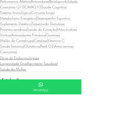
Performance Atlética
Antioxidante
Biodisponibilidade
Coenzima Q10
CAVAQ10
Saúde Cognitiva
Sistema Imunológico
Curcuma longa
Metabolismo Energético
Desempenho Esportivo
Suplemento Dietético
Superóxido Dismutase
Proantocianidinas
Saúde do Coração
Mitocôndrias
Vinitrox
Antioxidantes Primários
Gummies
Melão de Cantaloupe
Catalase
Vitamina C
Saúde Feminina
Glutationa
Peak O2
Antocianinas
Coenzimas
Dicas do Endocrinologista
Longevidade Envelhecimento Saudável
Saúde da Mulher
WhatsApp
Posts recentes
Ver tudo