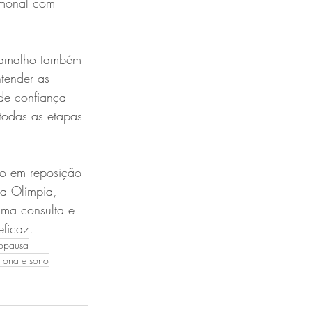
rmonal com 
 Ramalho também 
tender as 
de confiança 
todas as etapas 
do em reposição 
la Olímpia, 
ma consulta e 
eficaz.
nopausa
erona e sono