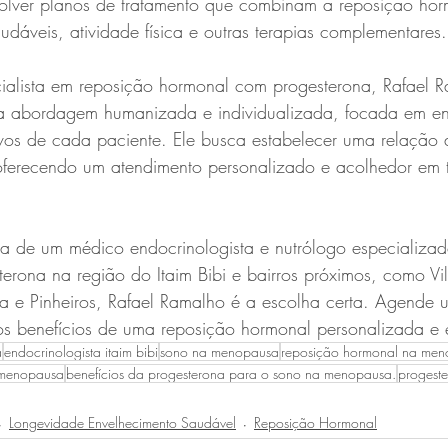
volver planos de tratamento que combinam a reposição ho
audáveis, atividade física e outras terapias complementares.
ialista em reposição hormonal com progesterona, Rafael
a abordagem humanizada e individualizada, focada em en
ivos de cada paciente. Ele busca estabelecer uma relação 
oferecendo um atendimento personalizado e acolhedor em 
a de um médico endocrinologista e nutrólogo especializa
rona na região do Itaim Bibi e bairros próximos, como Vi
 e Pinheiros, Rafael Ramalho é a escolha certa. Agende u
os benefícios de uma reposição hormonal personalizada e 
a
endocrinologista itaim bibi
sono na menopausa
reposição hormonal na me
a menopausa
benefícios da progesterona para o sono na menopausa.
progest
Longevidade Envelhecimento Saudável
Reposição Hormonal