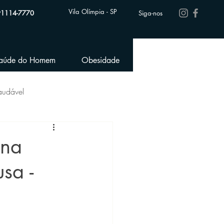
Vila Olímpia - SP
91114-7770
Siga-nos
aúde do Homem
Obesidade
Performance Esportiva
audável
sculina
ona
sa -