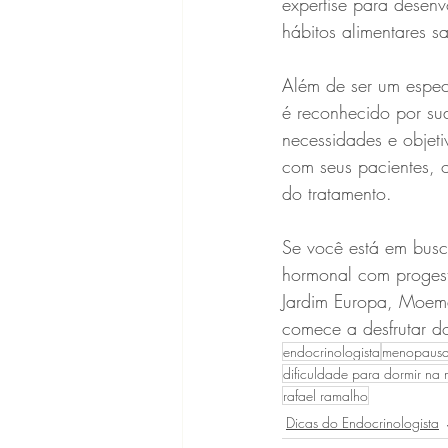
expertise para desen
hábitos alimentares s
Além de ser um espec
é reconhecido por su
necessidades e objet
com seus pacientes, 
do tratamento.
Se você está em busc
hormonal com progeste
Jardim Europa, Moema
comece a desfrutar d
endocrinologista
menopaus
dificuldade para dormir n
rafael ramalho
Dicas do Endocrinologista