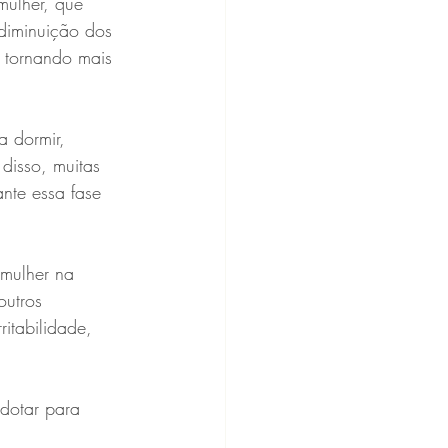
ulher, que 
diminuição dos 
 tornando mais 
 dormir, 
disso, muitas 
nte essa fase 
mulher na 
utros 
itabilidade, 
dotar para 