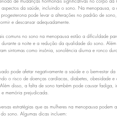
íodo de mudanças hormonais significativas no corpo da m
s aspectos da saúde, incluindo o sono. Na menopausa, a 
e progesterona pode levar a alterações no padrão de sono,
r dormir e descansar adequadamente.
is comuns no sono na menopausa estão a dificuldade para
s durante a noite e a redução da qualidade do sono. Além 
tam sintomas como insônia, sonolência diurna e ronco dura
uado pode afetar negativamente a saúde e o bem-estar da 
o o risco de doenças cardíacas, diabetes, obesidade e o
lém disso, a falta de sono também pode causar fadiga, irr
o e memória prejudicada.
diversas estratégias que as mulheres na menopausa podem a
 do sono. Algumas dicas incluem: