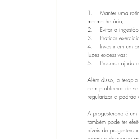
1.	Manter uma rotina regular de sono, indo para a cama e acordando todos os dias no 
mesmo horário;
2.	Evitar a inges
3.	Praticar exercí
4.	Investir em um ambiente de sono tranquilo, com temperatura confortável e sem ruídos ou 
luzes excessivas;
5.	Procurar ajud
Além disso, a terapi
com problemas de sono
regularizar o padrão
A progesterona é um 
também pode ter efei
níveis de progesteron
dormir e descansar a