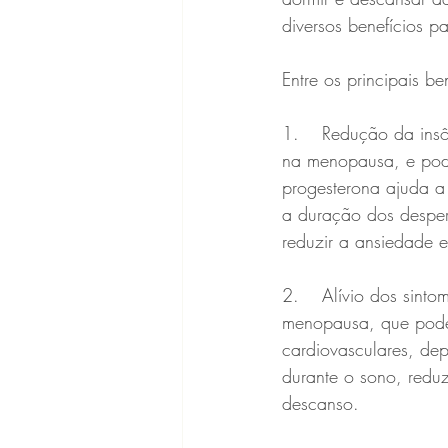
diversos benefícios 
Entre os principais 
1.	Redução da insônia: a insônia é um dos sintomas mais comuns relatados pelas mulheres 
na menopausa, e pode
progesterona ajuda a
a duração dos desper
reduzir a ansiedade e
2.	Alívio dos sintomas da apneia do sono: a apneia do sono é um distúrbio comum na 
menopausa, que pode 
cardiovasculares, de
durante o sono, redu
descanso.