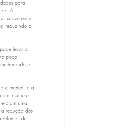
ado. A 
is suave entre 
or, reduzindo a 
ona pode 
e melhorando o 
a das mulheres 
 relatam uma 
 a redução dos 
problemas de 