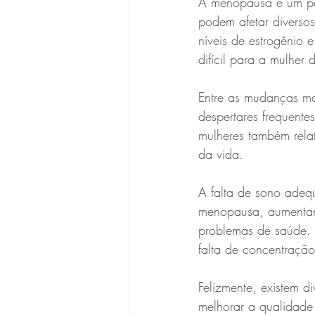
A menopausa é um per
podem afetar diverso
níveis de estrogênio 
difícil para a mulhe
Entre as mudanças ma
despertares frequente
mulheres também rela
da vida.
A falta de sono adeq
menopausa, aumentand
problemas de saúde. A
falta de concentraçã
Felizmente, existem 
melhorar a qualidade