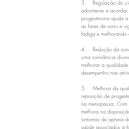
3.	Regulação do ciclo do sono: muitas mulheres na menopausa relatam dificuldades para 
adormecer e acordar,
progesterona ajuda a
as fases de sono e vi
fadiga e melhorando 
4.	Redução da sonolência diurna: a falta de sono restaurador durante a noite pode levar a 
uma sonolência diurn
melhorar a qualidade
desempenho nas ativi
5.	Melhora da qualidade de vida: o sono é fundamental para o bem-estar físico e mental, e a 
reposição de progeste
na menopausa. Com um
melhora na disposiçã
sintomas de apneia d
saúde associados à f