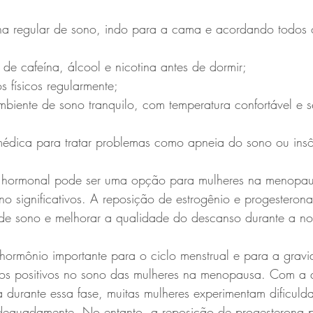
tão de cafeína, álcool e nicotina antes de dormir;
cios físicos regularmente;
a médica para tratar problemas como apneia do sono ou insô
a hormonal pode ser uma opção para mulheres na menopau
 significativos. A reposição de estrogênio e progesteron
 de sono e melhorar a qualidade do descanso durante a noi
hormônio importante para o ciclo menstrual e para a gravi
tos positivos no sono das mulheres na menopausa. Com a
a durante essa fase, muitas mulheres experimentam dificuld
dequadamente. No entanto, a reposição de progesterona p