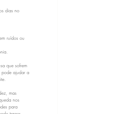
nia.
sa que sofrem 
a pode ajudar a 
te.
dez, mas 
 queda nos 
ades para 
ode trazer 