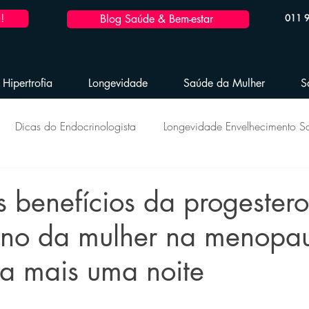
!
Blog Saúde & Bem-estar
011 
Hipertrofia
Longevidade
Saúde da Mulher
S
Dicas do Endocrinologista
Longevidade Envelhecimento S
ção Hormonal
Saúde da Mulher
Reposição Hormonal Ma
is benefícios da progester
ono da mulher na menopau
esidade e dicas pós-bariátrica
Performance Esportiva
a mais uma noite
e 5 estrelas.