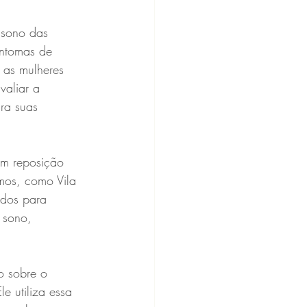
 sono das 
ntomas de 
 as mulheres 
valiar a 
ra suas 
em reposição 
mos, como Vila 
ados para 
 sono, 
o sobre o 
e utiliza essa 