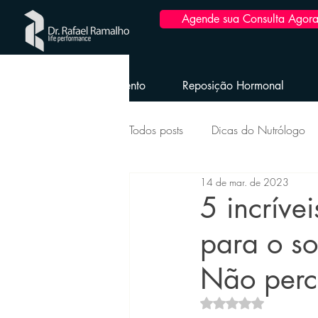
Agende sua Consulta Agora
Home
Emagrecimento
Reposição Hormonal
Todos posts
Dicas do Nutrólogo
14 de mar. de 2023
Hipertrofia Saudável
Reposi
5 incríve
para o s
Emagrecimento Saudável
Ob
Não perc
Avaliado com NaN d