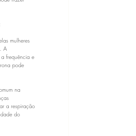
:
. A 
a frequência e 
erona pode 
nças 
ar a respiração 
idade do 