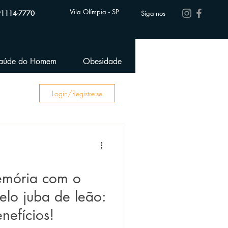
Vila Olímpia - SP
91114-7770
Siga-nos
aúde do Homem
Obesidade
Performance Esportiva
Login/Registre-se
emória com o
lo juba de leão:
nefícios!