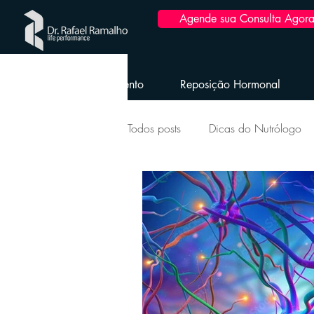
Agende sua Consulta Agora
Home
Emagrecimento
Reposição Hormonal
Todos posts
Dicas do Nutrólogo
Longevidade Envelhecimento Sau
Saúde da Mulher
Reposição
Obesidade e dicas pós-bariátrica