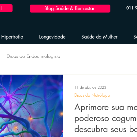
!
Blog Saúde & Bem-estar
011 
Hipertrofia
Longevidade
Saúde da Mulher
S
Dicas do Endocrinologista
dável
Hipertrofia Saudável
Reposição Hormonal
11 de abr. de 2023
Dicas do Nutrólogo
 Hormonal Masculina
Emagrecimento Saudável
Aprimore sua m
poderoso cogume
descubra seus be
Performance Esportiva