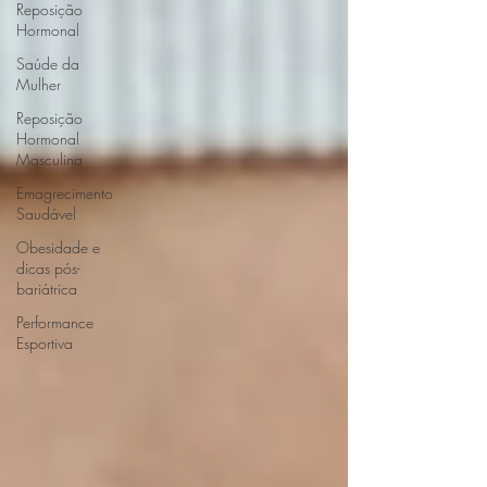
Reposição
Hormonal
Saúde da
Mulher
Reposição
Hormonal
Masculina
Emagrecimento
Saudável
Obesidade e
dicas pós-
bariátrica
Performance
Esportiva