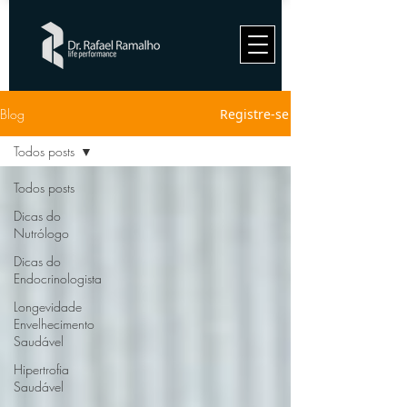
Blog
Registre-se
Todos posts
Todos posts
Dicas do
Nutrólogo
Dicas do
Endocrinologista
Longevidade
Envelhecimento
Saudável
Hipertrofia
Saudável