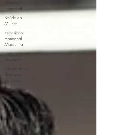
Reposição
Hormonal
Saúde da
Mulher
Reposição
Hormonal
Masculina
Emagrecimento
Saudável
Obesidade e
dicas pós-
bariátrica
Performance
Esportiva