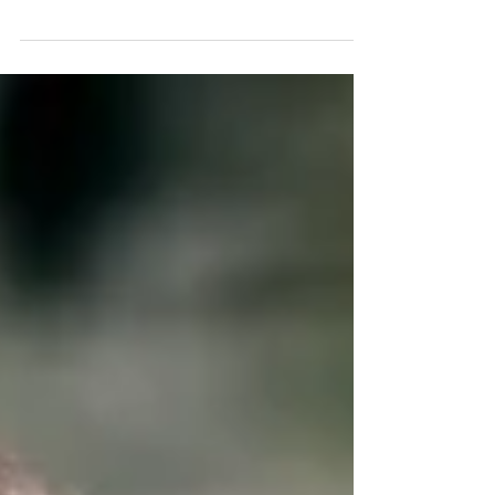
Testosterona em Homens: Como
Identificar e Tratar
Identifique e trate a deficiência de testosterona em
homens para melhorar a saúde masculina.