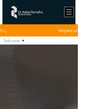
Blog
Registre-se
Todos posts
Todos posts
Dicas do
Nutrólogo
Dicas do
Endocrinologista
Longevidade
Envelhecimento
Saudável
Hipertrofia
Saudável