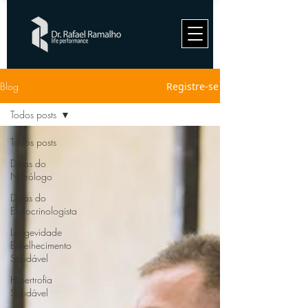
Blog
Registre-se
Todos posts
Todos posts
Dicas do
Nutrólogo
Dicas do
Endocrinologista
Longevidade
Envelhecimento
Saudável
Hipertrofia
Saudável