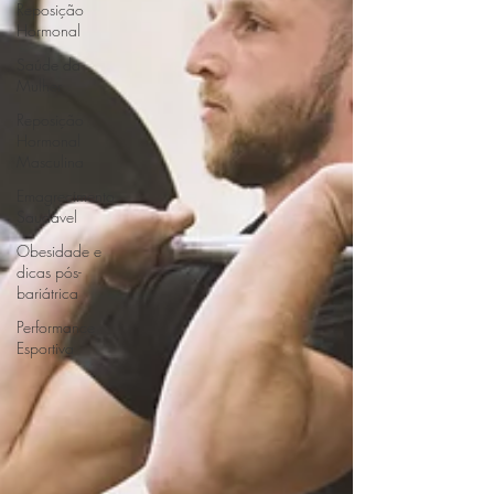
Reposição
Hormonal
Saúde da
Mulher
Reposição
Hormonal
Masculina
Emagrecimento
Saudável
Obesidade e
dicas pós-
bariátrica
Performance
Esportiva