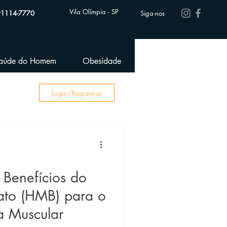
Vila Olímpia - SP
91114-7770
Siga-nos
aúde do Homem
Obesidade
Performance Esportiva
Login/Registre-se
Benefícios do
rato (HMB) para o
 Muscular