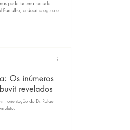
mas pode ter uma jornada
l Ramalho, endocrinologista e
da: Os inúmeros
buvit revelados
it, orientação do Dr. Rafael
ompleto.