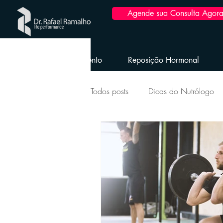
Agende sua Consulta Agora
Home
Emagrecimento
Reposição Hormonal
Todos posts
Dicas do Nutrólogo
Longevidade Envelhecimento Sau
Saúde da Mulher
Reposição
Obesidade e dicas pós-bariátrica