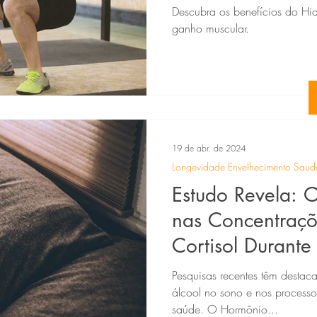
Descubra os benefícios do Hid
ganho muscular.
19 de abr. de 2024
Longevidade Envelhecimento Saud
Estudo Revela: O
nas Concentraç
Cortisol Durante
Pesquisas recentes têm destaca
álcool no sono e nos processo
saúde. O Hormônio...