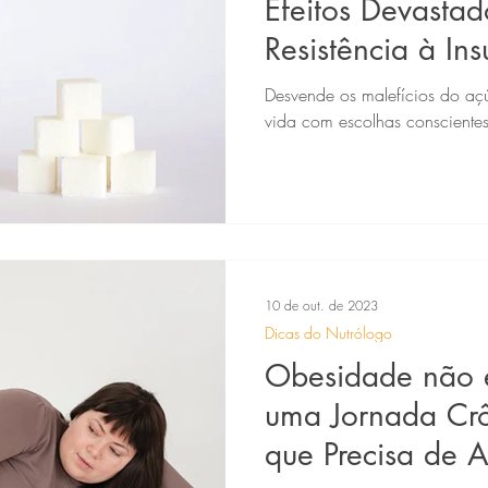
Efeitos Devastad
Resistência à Ins
Infarto.
Desvende os malefícios do açú
vida com escolhas conscientes
10 de out. de 2023
Dicas do Nutrólogo
Obesidade não 
uma Jornada Cr
que Precisa de A