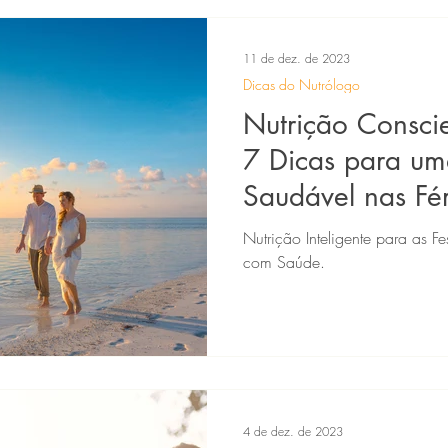
11 de dez. de 2023
Dicas do Nutrólogo
Nutrição Conscie
7 Dicas para um
Saudável nas Fér
Ano.
Nutrição Inteligente para as F
com Saúde.
4 de dez. de 2023