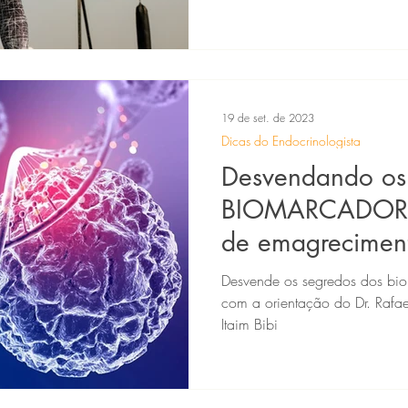
19 de set. de 2023
Dicas do Endocrinologista
Desvendando os
BIOMARCADORE
de emagrecimen
Desvende os segredos dos bi
com a orientação do Dr. Rafae
Itaim Bibi