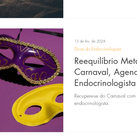
15 de fev. de 2024
Dicas do Endocrinologista
Reequilíbrio Met
Carnaval, Agen
Endocrinologist
Saudável
Recupere-se do Carnaval com
endocrinologista.