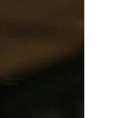
Reposição
Hormonal
Saúde da
Mulher
Reposição
Hormonal
Masculina
Emagrecimento
Saudável
Obesidade e
dicas pós-
bariátrica
Performance
Esportiva