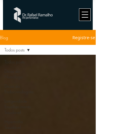
Blog
Registre-se
Todos posts
Todos posts
Dicas do
Nutrólogo
Dicas do
Endocrinologista
Longevidade
Envelhecimento
Saudável
Hipertrofia
Saudável