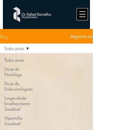
Blog
Registre-se
Todos posts
Todos posts
Dicas do
Nutrólogo
Dicas do
Endocrinologista
Longevidade
Envelhecimento
Saudável
Hipertrofia
Saudável