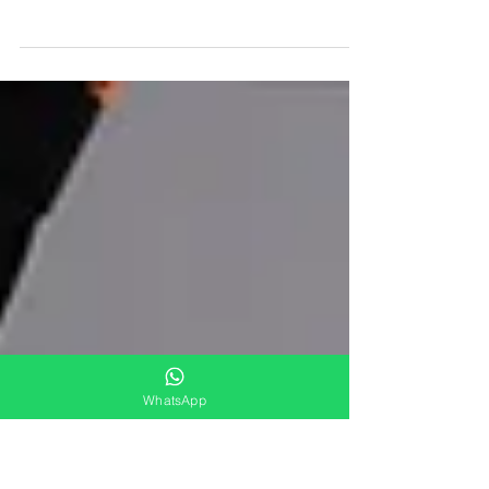
Homens
Descubra os benefícios do Tribulus Terrestris na
melhoria dos biomarcadores e no desempenho
atlético, explorados pelo Dr. Rafael Ramalho.
WhatsApp