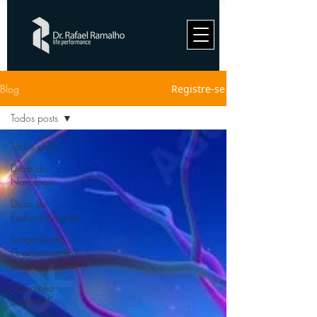
Blog
Registre-se
Todos posts
Todos posts
Dicas do
Nutrólogo
Dicas do
Endocrinologista
Longevidade
Envelhecimento
Saudável
Hipertrofia
Saudável