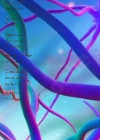
Reposição
Hormonal
Saúde da
Mulher
Reposição
Hormonal
Masculina
Emagrecimento
Saudável
Obesidade e
dicas pós-
bariátrica
Performance
Esportiva