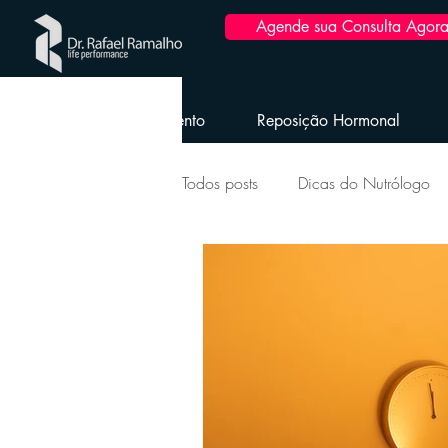
Agende sua Consulta Agora
Home
Emagrecimento
Reposição Hormonal
Todos posts
Dicas do Nutrólogo
Longevidade Envelhecimento Sau
Saúde da Mulher
Reposição
Obesidade e dicas pós-bariátrica