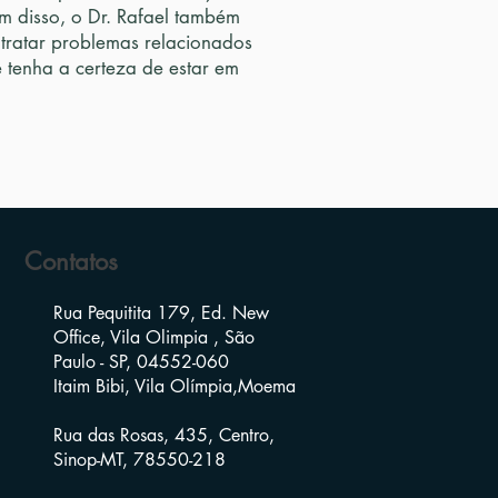
 disso, o Dr. Rafael também
 tratar problemas relacionados
tenha a certeza de estar em
Contatos
Rua Pequitita 179, Ed. New
Office, Vila Olimpia , São
Paulo - SP, 04552-060
Itaim Bibi, Vila Olímpia,Moema
Rua das Rosas, 435, Centro,
Sinop-MT, 78550-218