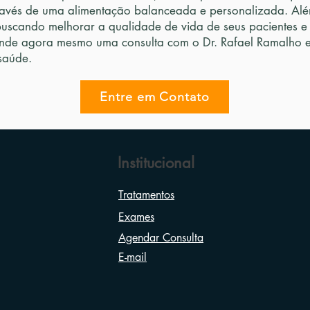
avés de uma alimentação balanceada e personalizada. Além
buscando melhorar a qualidade de vida de seus pacientes e
nde agora mesmo uma consulta com o Dr. Rafael Ramalho e 
saúde.
Entre em Contato
Institucional
Tratamentos
Exames
Agendar Consulta
E-mail