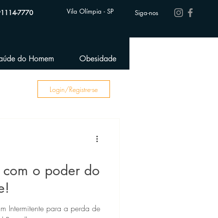
Vila Olímpia - SP
91114-7770
Siga-nos
aúde do Homem
Obesidade
Performance Esportiva
Login/Registre-se
 com o poder do
e!
um Intermitente para a perda de