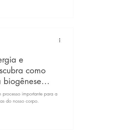
rgia e
escubra como
a biogênese
m processo importante para a
las do nosso corpo.