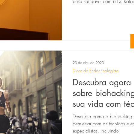
peso saudável com o Dr. Rafa
20 de abr. de 2023
Dicas do Endocrinologista
Descubra agora
sobre biohacking
sua vida com téc
revolucionárias.
Descubra como o biohacking 
bem-estar com as técnicas e e
especialistas, incluindo