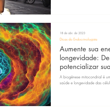
18 de abr. de 2023
Dicas do Endocrinologista
Aumente sua ene
longevidade: D
potencializar su
mitocondrial!
A biogênese mitocondrial é u
saúde e longevidade das célu