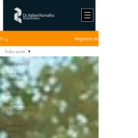
Blog
Registre-se
Todos posts
Todos posts
Dicas do
Nutrólogo
Dicas do
Endocrinologista
Longevidade
Envelhecimento
Saudável
Hipertrofia
Saudável