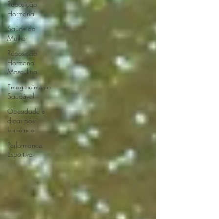
Reposição
Hormonal
Saúde da
Mulher
Reposição
Hormonal
Masculina
Emagrecimento
Saudável
Obesidade e
dicas pós-
bariátrica
Performance
Esportiva