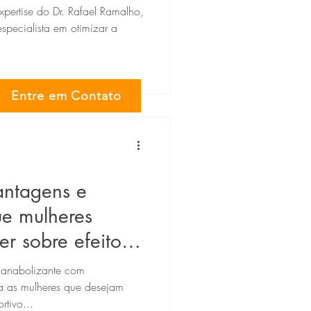
pertise do Dr. Rafael Ramalho,
especialista em otimizar a
Entre em Contato
antagens e
e mulheres
r sobre efeitos
.
 anabolizante com
ra as mulheres que desejam
tivo...