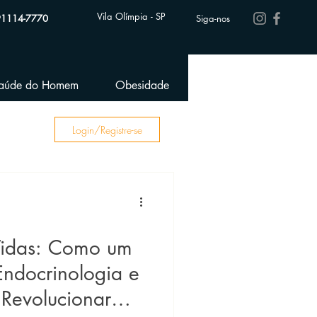
Vila Olímpia - SP
91114-7770
Siga-nos
aúde do Homem
Obesidade
Performance Esportiva
Login/Registre-se
Vidas: Como um
Endocrinologia e
 Revolucionar