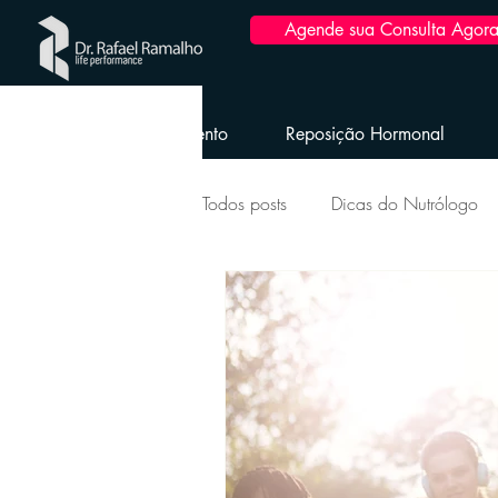
Agende sua Consulta Agora
Home
Emagrecimento
Reposição Hormonal
Todos posts
Dicas do Nutrólogo
Longevidade Envelhecimento Sau
Saúde da Mulher
Reposição
Obesidade e dicas pós-bariátrica