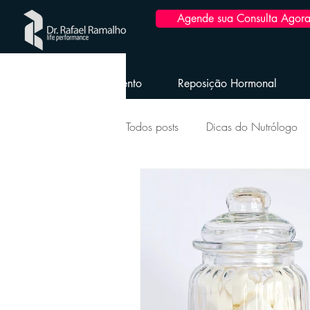
Agende sua Consulta Agora
Home
Emagrecimento
Reposição Hormonal
Todos posts
Dicas do Nutrólogo
Longevidade Envelhecimento Sau
Saúde da Mulher
Reposição
Obesidade e dicas pós-bariátrica