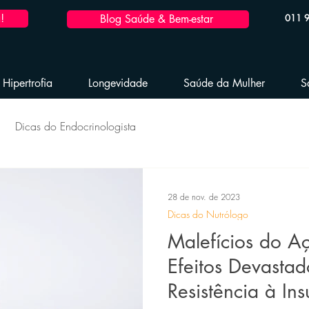
!
Blog Saúde & Bem-estar
011 
Hipertrofia
Longevidade
Saúde da Mulher
S
Dicas do Endocrinologista
dável
Hipertrofia Saudável
Reposição Hormonal
28 de nov. de 2023
Dicas do Nutrólogo
 Hormonal Masculina
Emagrecimento Saudável
Malefícios do A
Efeitos Devastad
Resistência à Ins
Performance Esportiva