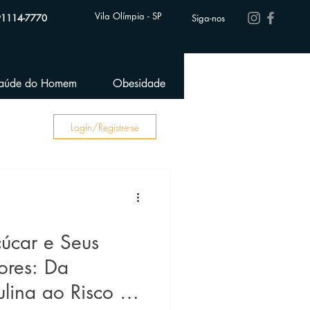
Vila Olímpia - SP
91114-7770
Siga-nos
aúde do Homem
Obesidade
Performance Esportiva
Login/Registre-se
çúcar e Seus
ores: Da
ulina ao Risco de