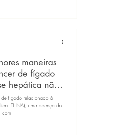
hores maneiras
ncer de fígado
se hepática não
 de fígado relacionado à
ólica (EHNA), uma doença do
, com