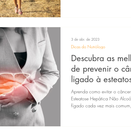
3 de abr. de 2023
Dicas do Nutrólogo
Descubra as mel
de prevenir o câ
ligado à esteato
alcoóli
Aprenda como evitar o câncer
Esteatose Hepática Não Alco
fígado cada vez mais comum