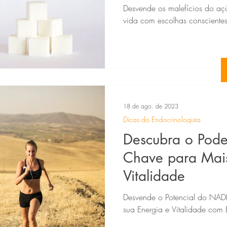
Infarto.
Desvende os malefícios do açú
vida com escolhas conscientes
18 de ago. de 2023
Dicas do Endocrinologista
Descubra o Pod
Chave para Mais
Vitalidade
Desvende o Potencial do NAD
sua Energia e Vitalidade com 