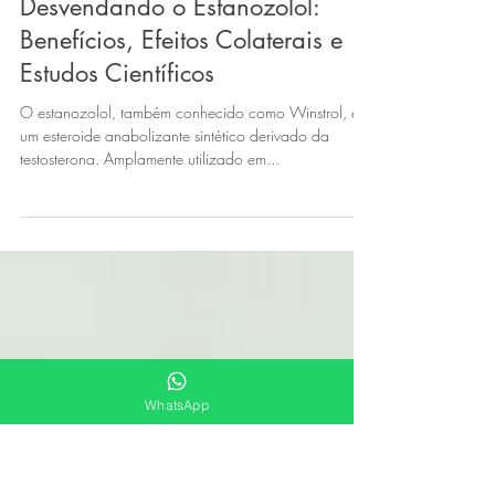
13 de mai. de 2024
Hipertrofia Saudável
Desvendando o Estanozolol:
Benefícios, Efeitos Colaterais e
Estudos Científicos
O estanozolol, também conhecido como Winstrol, é
um esteroide anabolizante sintético derivado da
testosterona. Amplamente utilizado em...
WhatsApp