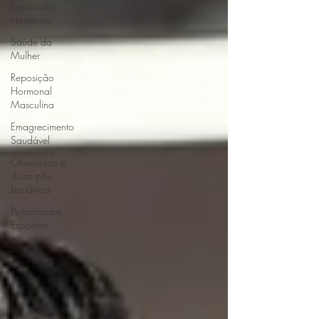
Reposição
Hormonal
Saúde da
Mulher
Reposição
Hormonal
Masculina
Emagrecimento
Saudável
Obesidade e
dicas pós-
bariátrica
Performance
Esportiva