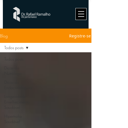
Blog
Registre-se
Todos posts
Todos posts
Dicas do
Nutrólogo
Dicas do
Endocrinologista
Longevidade
Envelhecimento
Saudável
Hipertrofia
Saudável