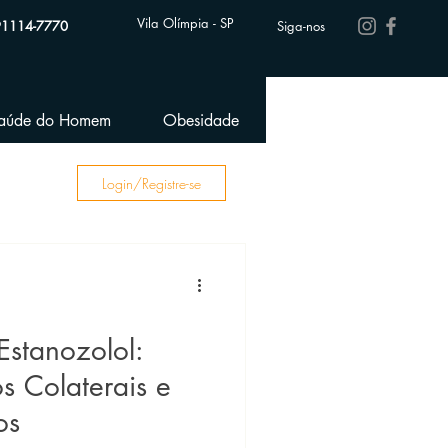
Vila Olímpia - SP
91114-7770
Siga-nos
aúde do Homem
Obesidade
Performance Esportiva
Login/Registre-se
stanozolol:
os Colaterais e
os