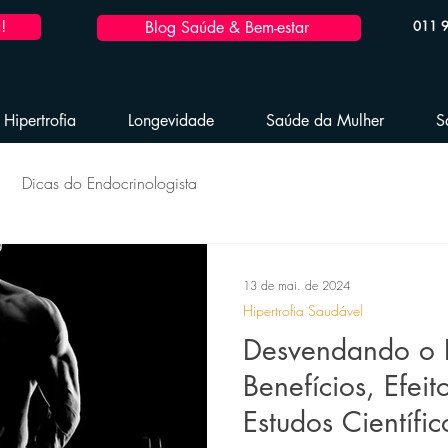
!
Blog Saúde & Bem-estar
011 
Hipertrofia
Longevidade
Saúde da Mulher
S
Dicas do Endocrinologista
dável
Hipertrofia Saudável
Reposição Hormonal
13 de mai. de 2024
Hipertrofia Saudável
 Hormonal Masculina
Emagrecimento Saudável
Desvendando o E
Benefícios, Efeit
Estudos Científic
Performance Esportiva