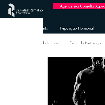
Agende sua Consulta Agora
Home
Emagrecimento
Reposição Hormonal
Todos posts
Dicas do Nutrólogo
Longevidade Envelhecimento Sau
Saúde da Mulher
Reposição
Obesidade e dicas pós-bariátrica