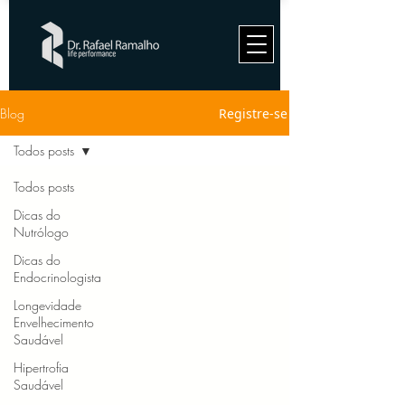
Blog
Registre-se
Todos posts
Todos posts
Dicas do
Nutrólogo
Dicas do
Endocrinologista
Longevidade
Envelhecimento
Saudável
Hipertrofia
Saudável