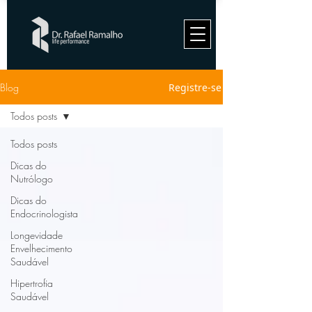
Blog
Registre-se
Todos posts
Todos posts
Dicas do
Nutrólogo
Dicas do
Endocrinologista
Longevidade
Envelhecimento
Saudável
Hipertrofia
Saudável