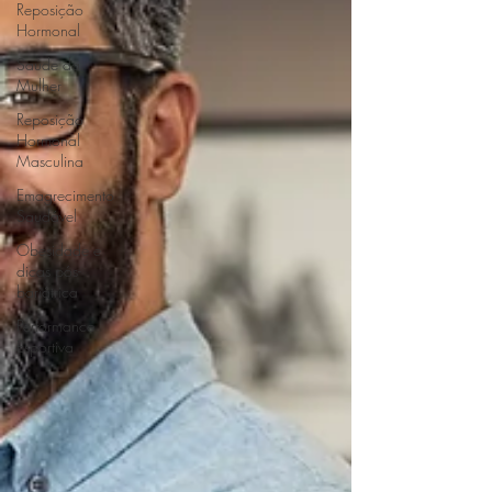
Reposição
Hormonal
Saúde da
Mulher
Reposição
Hormonal
Masculina
Emagrecimento
Saudável
Obesidade e
dicas pós-
bariátrica
Performance
Esportiva