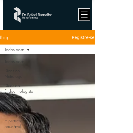
Blog
Registre-se
Todos posts
Todos posts
Dicas do
Nutrólogo
Dicas do
Endocrinologista
Longevidade
Envelhecimento
Saudável
Hipertrofia
Saudável